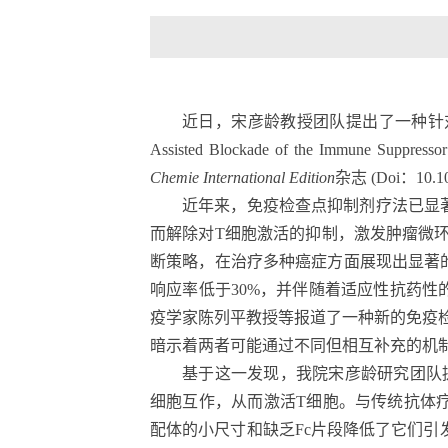
近日，宋彦龄教授团队提出了一种针
Assisted Blockade of the Immune Suppressor
Chemie International Edition
杂志
(
Doi
：
10.1
近年来，免疫检查点抑制剂疗法已显
而解除对
T
细胞激活的抑制，激发肿瘤微
断策略，在治疗多种癌症方面展现出显著
响应率低于
30%
，并伴随着适应性抗药性
疫学家陈列平教授等报道了一种新的免疫
暗示着两者可能通过不同但相互补充的机
基于这一发现，我院宋彦龄研究团队
细胞互作，从而激活
T
细胞。与传统抗体
配体的小尺寸和缺乏
Fc
片段降低了它们引