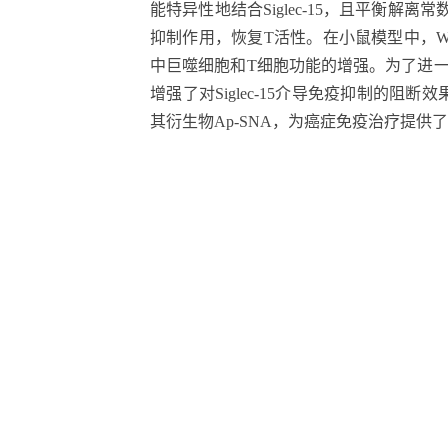
能特异性地结合
Siglec-15
，且平衡解离常
抑制作用，恢复
T
活性。在小鼠模型中，
W
中巨噬细胞和
T
细胞功能的增强。为了进
增强了对
Siglec-1
5
介导免疫抑制的阻断效
其衍生物
Ap-SNA
，为癌症免疫治疗提供了